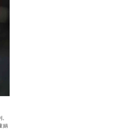
利。
童娟